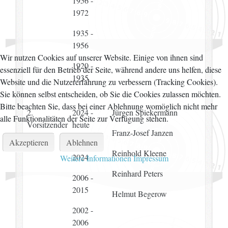
1956 -
1972
1935 -
1956
Wir nutzen Cookies auf unserer Website. Einige von ihnen sind
1920 -
essenziell für den Betrieb der Seite, während andere uns helfen, diese
1935
Website und die Nutzererfahrung zu verbessern (Tracking Cookies).
Sie können selbst entscheiden, ob Sie die Cookies zulassen möchten.
Bitte beachten Sie, dass bei einer Ablehnung womöglich nicht mehr
2.
2024 -
Jürgen Spiekermann
alle Funktionalitäten der Seite zur Verfügung stehen.
Vorsitzender
heute
Franz-Josef Janzen
Akzeptieren
Ablehnen
2015 -
Reinhold Kleene
2024
Weitere Informationen
Impressum
Reinhard Peters
2006 -
2015
Helmut Begerow
2002 -
2006